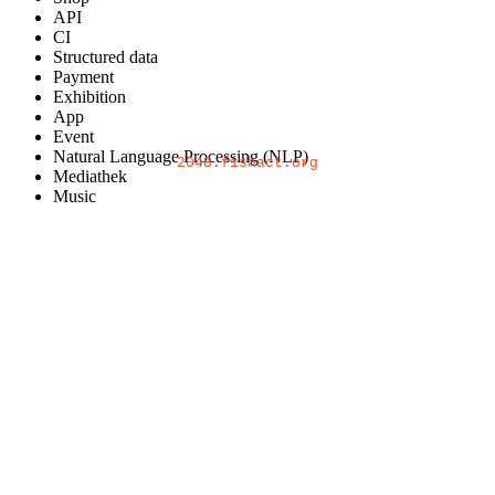
API
CI
Structured data
Payment
Exhibition
App
FishAct
Event
Natural Language Processing (NLP)
2048.fishact.org
Mediathek
Music